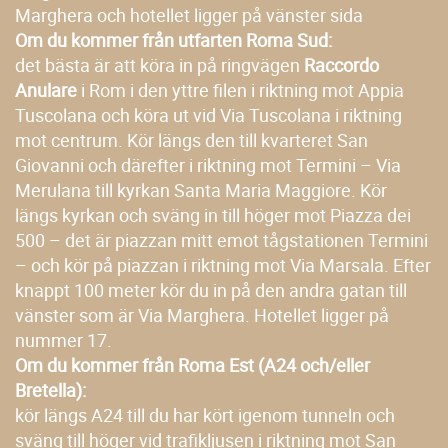
Marghera och hotellet ligger på vänster sida
Om du kommer från utfarten Roma Sud:
det bästa är att köra in på ringvägen
Raccordo
Anulare
i Rom i den yttre filen i riktning mot Appia
Tuscolana och köra ut vid Via Tuscolana i riktning
mot centrum. Kör längs den till kvarteret San
Giovanni och därefter i riktning mot Termini – Via
Merulana till kyrkan Santa Maria Maggiore. Kör
längs kyrkan och sväng in till höger mot Piazza dei
500 – det är piazzan mitt emot tågstationen Termini
– och kör på piazzan i riktning mot Via Marsala. Efter
knappt 100 meter kör du in på den andra gatan till
vänster som är Via Marghera. Hotellet ligger på
nummer 17.
Om du kommer från Roma Est (A24 och/eller
Bretella):
kör längs A24 till du har kört igenom tunneln och
sväng till höger vid trafikljusen i riktning mot San