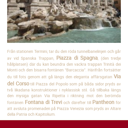
Från stationen Termini, tar du den röda tunnelbanelinjen och går
Piazza di Spagna
av vid Spanska Trappan,
, (den tredje
hållplatsen) där du kan beundra den vackra trappan Trinità dei
Monti och den bisarra fontänen “Barcaccia”. Härifrån fortsätter
Via
du till fots genom att gå längs den eleganta affärsgatan
del Corso
till Piazza del Popolo som på båda sidor pryds av
två likadana konstruktioner i nyklassisk stil. Gå tillbaka längs
den mysiga gatan Via Ripetta i riktning mot den berömda
Fontana di Trevi
Pantheon
fontänen
och därefter till
för
att avsluta promenaden på Piazza Venezia som pryds av Altare
della Patria och Kapitolium.