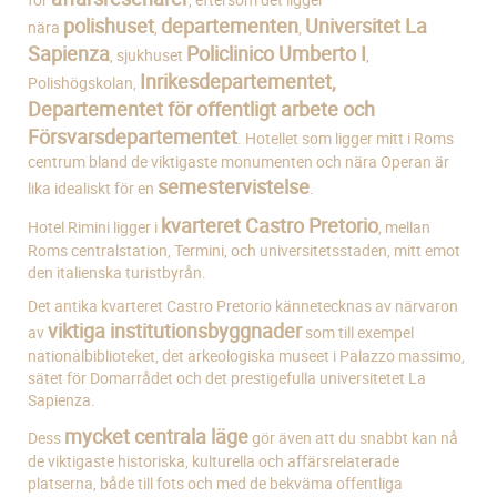
polishuset
departementen
Universitet La
nära
,
,
Sapienza
Policlinico Umberto I
, sjukhuset
,
Inrikesdepartementet,
Polishögskolan,
Departementet för offentligt arbete och
Försvarsdepartementet
. Hotellet som ligger mitt i Roms
centrum bland de viktigaste monumenten och nära Operan är
semestervistelse
lika idealiskt för en
.
kvarteret Castro Pretorio
Hotel Rimini ligger i
, mellan
Roms centralstation, Termini, och universitetsstaden, mitt emot
den italienska turistbyrån.
Det antika kvarteret Castro Pretorio kännetecknas av närvaron
viktiga institutionsbyggnader
av
som till exempel
nationalbiblioteket, det arkeologiska museet i Palazzo massimo,
sätet för Domarrådet och det prestigefulla universitetet La
Sapienza.
mycket centrala läge
Dess
gör även att du snabbt kan nå
de viktigaste historiska, kulturella och affärsrelaterade
platserna, både till fots och med de bekväma offentliga