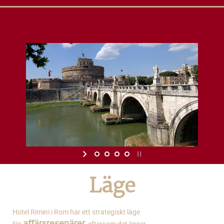
Läge
Hotel Rimini i Rom har ett strategiskt läge
affärsresenärer
för
, eftersom det ligger