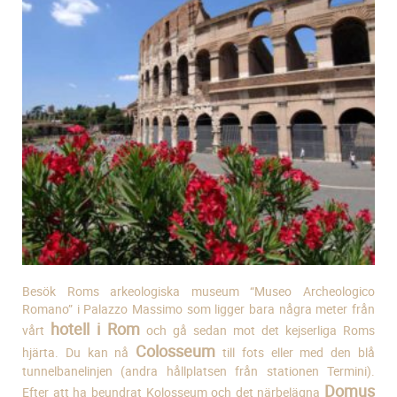
Besök Roms arkeologiska museum “Museo Archeologico
Romano” i Palazzo Massimo som ligger bara några meter från
hotell i Rom
vårt
och gå sedan mot det kejserliga Roms
Colosseum
hjärta. Du kan nå
till fots eller med den blå
tunnelbanelinjen (andra hållplatsen från stationen Termini).
Domus
Efter att ha beundrat Kolosseum och det närbelägna