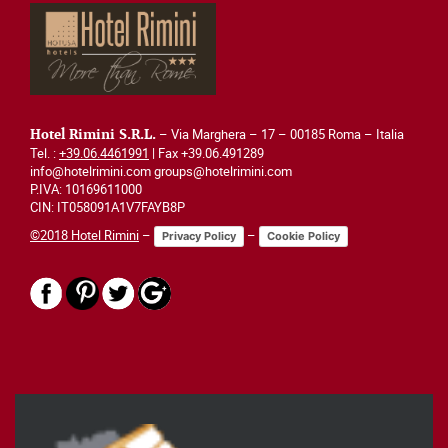
– Via Marghera – 17 – 00185 Roma – Italia
Hotel Rimini S.R.L.
Tel. :
+39.06.4461991
| Fax +39.06.491289
info@hotelrimini.com groups@hotelrimini.com
P.IVA: 10169611000
CIN: IT058091A1V7FAYB8P
©2018 Hotel Rimini
–
–
Privacy Policy
Cookie Policy