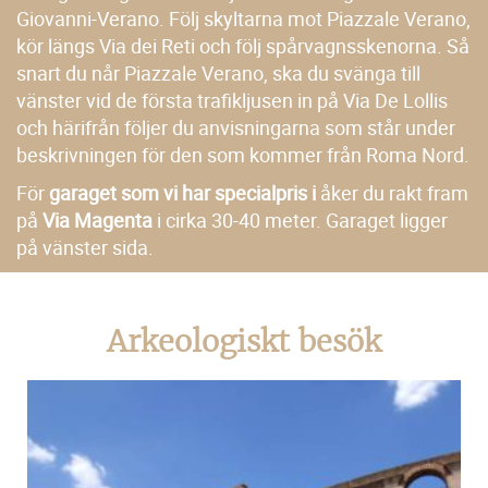
Giovanni-Verano. Följ skyltarna mot Piazzale Verano,
kör längs Via dei Reti och följ spårvagnsskenorna. Så
snart du når Piazzale Verano, ska du svänga till
vänster vid de första trafikljusen in på Via De Lollis
och härifrån följer du anvisningarna som står under
beskrivningen för den som kommer från Roma Nord.
För
garaget som vi har specialpris i
åker du rakt fram
på
Via Magenta
i cirka 30-40 meter. Garaget ligger
på vänster sida.
Arkeologiskt besök