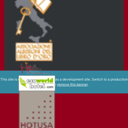
This site is registered on
wpml.org
as a development site. Switch to a production
site key to
remove this banner
.