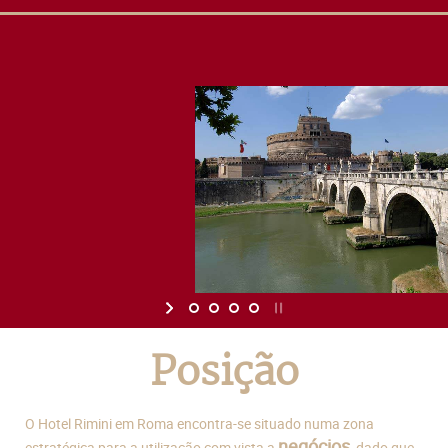
Posição
O Hotel Rimini em Roma encontra-se situado numa zona
negócios
estratégica para a utilização com vista a
, dado que