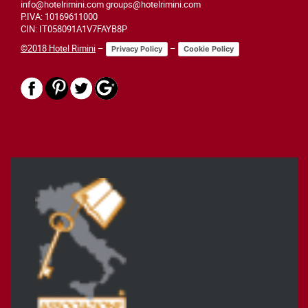
info@hotelrimini.com groups@hotelrimini.com
P.IVA: 10169611000
CIN: IT058091A1V7FAYB8P
©2018 Hotel Rimini
–
–
Privacy Policy
Cookie Policy