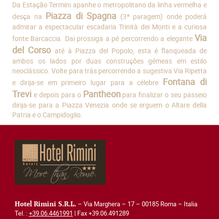
Da Estação Termini apanhe o metropolitano da linha vermelha e
Piazza di Spagna
desça na
(3ª paragem) onde poderá
admirar a espectacular escadaria Trinità dei Monti e a curiosa
Via
fonte Barcaccia. Dai prossiga a pé percorrendo a elegante
del Corso
até à Piazza del Popolo, esta é flanqueada de
ambos os lados por duas construções gémeas em estilo
neoclássico. Volte para trás percorrendo a sugestiva Via Ripetta
Fontana di
e dirija-se em primeiro lugar para a célebre
Trevi
Pantheon
e depois para o
para finalizar o seu passeio
dirija-se para a Piazza Venezia onde se erguem o Altare della
Patria e o Campidoglio.
– Via Marghera – 17 – 00185 Roma – Italia
Hotel Rimini S.R.L.
Tel. :
+39.06.4461991
| Fax +39.06.491289