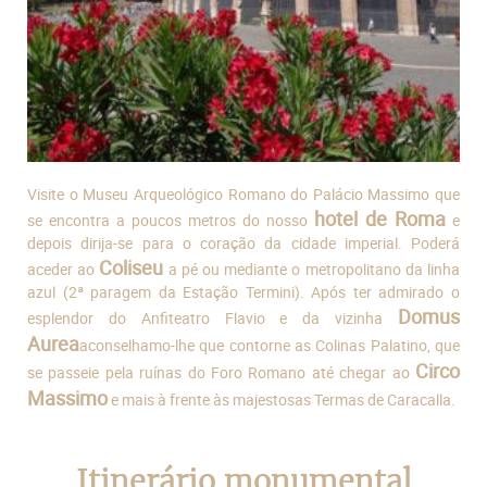
Visite o Museu Arqueológico Romano do Palácio Massimo que
hotel de Roma
se encontra a poucos metros do nosso
e
depois dirija-se para o coração da cidade imperial. Poderá
Coliseu
aceder ao
a pé ou mediante o metropolitano da linha
azul (2ª paragem da Estação Termini). Após ter admirado o
Domus
esplendor do Anfiteatro Flavio e da vizinha
Aurea
aconselhamo-lhe que contorne as Colinas Palatino, que
Circo
se passeie pela ruínas do Foro Romano até chegar ao
Massimo
e mais à frente às majestosas Termas de Caracalla.
Itinerário monumental