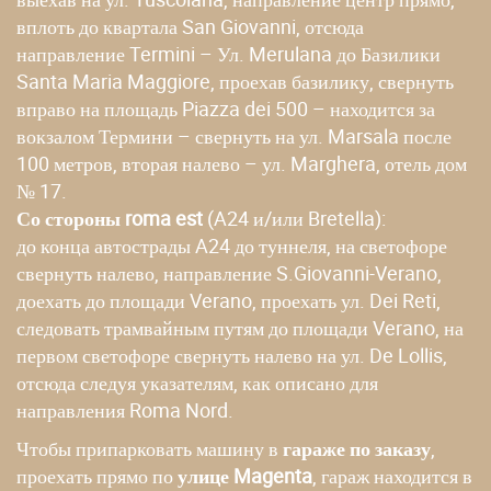
вплоть до квартала San Giovanni, отсюда
направление Termini – Ул. Merulana до Базилики
Santa Maria Maggiore, проехав базилику, свернуть
вправо на площадь Piazza dei 500 – находится за
вокзалом Термини – свернуть на ул. Marsala после
100 метров, вторая налево – ул. Marghera, отель дом
№ 17.
Со стороны roma est
(A24 и/или Bretella):
до конца автострады A24 до туннеля, на светофоре
свернуть налево, направление S.Giovanni-Verano,
доехать до площади Verano, проехать ул. Dei Reti,
следовать трамвайным путям до площади Verano, на
первом светофоре свернуть налево на ул. De Lollis,
отсюда следуя указателям, как описано для
направления Roma Nord.
Чтобы припарковать машину в
гараже по заказу
,
проехать прямо по
улице Magenta
, гараж находится в