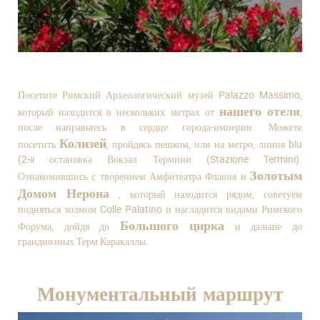
Посетите Римский Археологический музей Palazzo Massimo,
нашего отеля
который находится в нескольких метрах от
,
после направьтесь в сердце города-империи. Можете
Колизей
посетить
, пройдясь пешком, или на метро, линия blu
(2-я остановка Вокзал Термини (Stazione Termini).
Золотым
Ознакомившись с творением Амфитеатра Флавия и
Домом Нерона
, который находится рядом, советуем
подняться холмом Colle Palatino и насладится видами Римского
Большого цирка
Форума, дойдя до
и дальше до
грандиозных Терм Каракаллы.
Монументальный маршрут