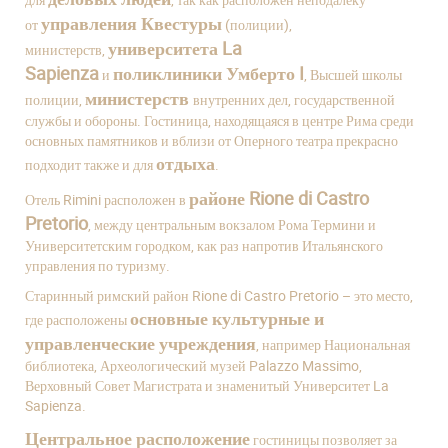
управления Квестуры
от
(полиции),
университета La
министерств,
Sapienza
поликлиники Умберто I
и
, Высшей школы
министерств
полиции,
внутренних дел, государственной
службы и обороны. Гостиница, находящаяся в центре Рима среди
основных памятников и вблизи от Оперного театра прекрасно
отдыха
подходит также и для
.
районе Rione di Castro
Отель Rimini расположен в
Pretorio
, между центральным вокзалом Рома Термини и
Университетским городком, как раз напротив Итальянского
управления по туризму.
Старинный римский район Rione di Castro Pretorio – это место,
основные культурные и
где расположены
управленческие учреждения
, например Национальная
библиотека, Археологический музей Palazzo Massimo,
Верховный Совет Магистрата и знаменитый Университет La
Sapienza.
Центральное расположение
гостиницы позволяет за