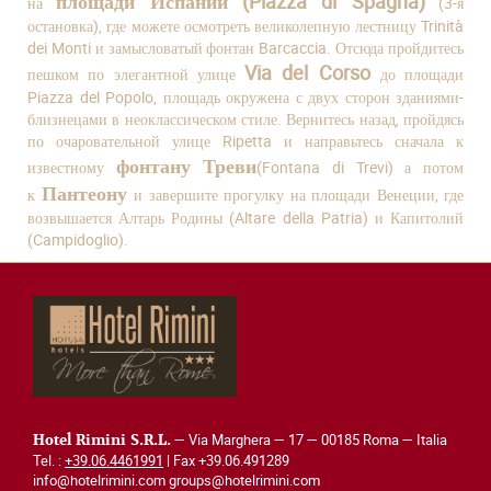
площади Испании (Piazza di Spagna)
на
(3-я
остановка), где можете осмотреть великолепную лестницу Trinità
dei Monti и замысловатый фонтан Barcaccia. Отсюда пройдитесь
Via del Corso
пешком по элегантной улице
до площади
Piazza del Popolo, площадь окружена с двух сторон зданиями-
близнецами в неоклассическом стиле. Вернитесь назад, пройдясь
по очаровательной улице Ripetta и направьтесь сначала к
фонтану Треви
известному
(Fontana di Trevi) а потом
Пантеону
к
и завершите прогулку на площади Венеции, где
возвышается Алтарь Родины (Altare della Patria) и Капитолий
(Campidoglio).
— Via Marghera — 17 — 00185 Roma — Italia
Hotel Rimini S.R.L.
Tel. :
+39.06.4461991
| Fax +39.06.491289
info@hotelrimini.com groups@hotelrimini.com