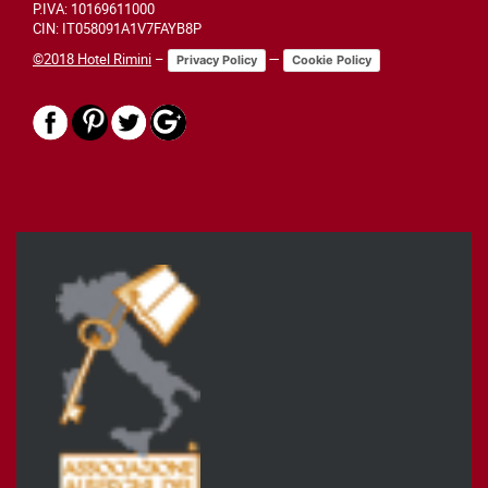
P.IVA: 10169611000
CIN: IT058091A1V7FAYB8P
©2018 Hotel Rimini
–
—
Privacy Policy
Cookie Policy