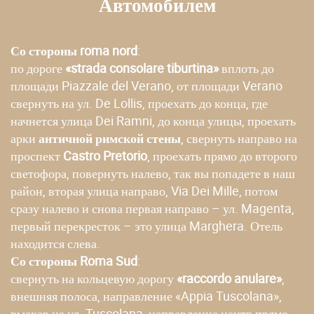
Автомобилем
Со стороны roma nord
:
по дороге
«strada consolare tiburtina»
вплоть до
площади Piazzale del Verano, от площади Verano
свернуть на ул. De Lollis, проехать до конца, где
начнется улица Dei Ramni, до конца улицы, проехать
арки
античной римской стены
, свернуть направо на
проспект
Castro Pretorio
, проехать прямо до второго
светофора, повернуть налево, так вы попадете в наш
район, вторая улица направо, Via Dei Mille, потом
сразу налево и снова первая направо – ул. Magenta,
первый перекресток – это улица Marghera. Отель
находится слева.
Со стороны Roma Sud
:
свернуть на кольцевую дорогу
«raccordo anulare»
,
внешняя полоса, направление «Appia Tuscolana»,
выехав на ул. Tuscolana, направление центр прямо,