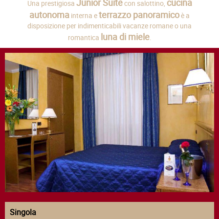
Junior Suite
cucina
Una prestigiosa
con salottino,
autonoma
terrazzo panoramico
interna e
è a
disposizione per indimenticabili vacanze romane o una
luna di miele
romantica
.
Singola