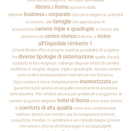
Rimini
Roma
di
spaziano dalla
business
corporate
clientela
e
che cerca eleganza, praticità
famiglie
e comfort, alle
che apprezzano le
camere triple e quadruple
economiche
, in mezzo alle
centro storico
vicino
attrattive del
di Roma, e
all’Ospedale Umberto 1
.
L’Hotel Rimini offre ai proprio ospiti la possibilità di scegliere
diverse tipologie di sistemazione
fra
quella che più
soddisfa le loro esigenze: l’albergo dispone infatti di camere
suddivise in singole, doppie, triple e quadruple. Alcune camere
sono inoltre esclusivamente riservate ai non fumatori.
insonorizzata
Ogni camera è stata completamente
per
garantire notti serene e tranquille nonostante la posizione
centralissima. Per rendere ancora più gradevole il soggiorno, le
hotel di Roma
camere di questo elegante
sono state dotate
comforts di alta qualità
di
come aria condizionata,
telefono diretto con monitor per la navigazione internet,
cassaforte, minibar, tv satellitare e un comodo bagno privato
con vasca o doccia idromassaggio e asciugacapelli.