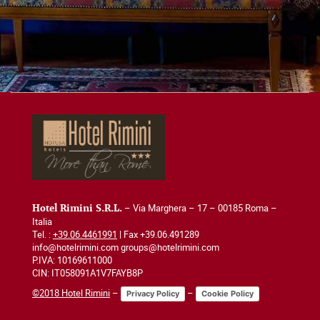
– Via Marghera – 17 – 00185 Roma –
Hotel Rimini S.R.L.
Italia
Tel. :
+39.06.4461991
| Fax +39.06.491289
info@hotelrimini.com groups@hotelrimini.com
P.IVA: 10169611000
CIN: IT058091A1V7FAYB8P
©2018 Hotel Rimini
–
–
Privacy Policy
Cookie Policy