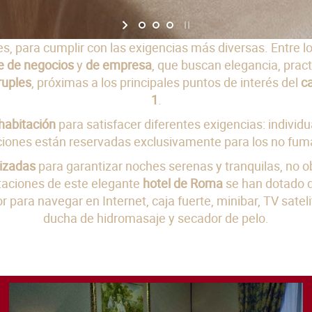
s, para cumplir con las exigencias más diversas. Entre 
je de negocios
y
de empresa
, que buscan elegancia, pract
ruples
, próximas a los principales puntos de interés del
c
1
.
 habitación
para satisfacer diferentes exigencias: individu
ciones están reservadas exclusivamente para los no fum
izadas
para garantizar noches serenas y tranquilas, no ob
taciones de este elegante
hotel de Roma
se han dotado 
r para navegar en Internet, caja fuerte, minibar, TV sate
ducha de hidromasaje y secador de pelo.