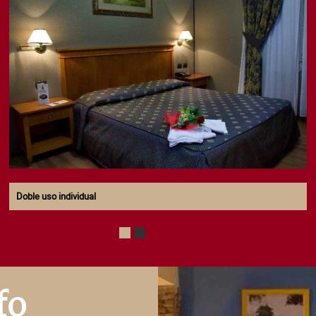
Doble uso individual
1
2
fo