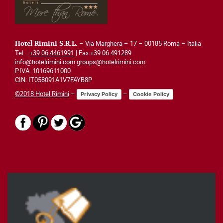
– Via Marghera – 17 – 00185 Roma – Italia
Hotel Rimini S.R.L.
Tel. :
+39.06.4461991
| Fax +39.06.491289
info@hotelrimini.com groups@hotelrimini.com
P.IVA: 10169611000
CIN: IT058091A1V7FAYB8P
©2018 Hotel Rimini
–
–
Privacy Policy
Cookie Policy