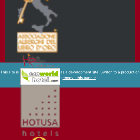
This site is registered on
wpml.org
as a development site. Switch to a production
site key to
remove this banner
.