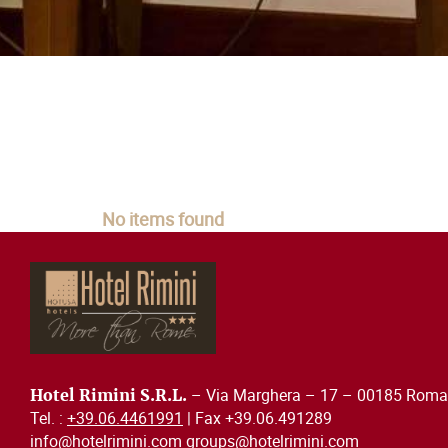
No items found
– Via Marghera – 17 – 00185 Roma 
Hotel Rimini S.R.L.
Tel. :
+39.06.4461991
| Fax +39.06.491289
info@hotelrimini.com groups@hotelrimini.com