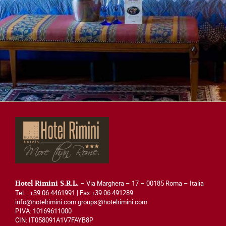
– Via Marghera – 17 – 00185 Roma – Italia
Hotel Rimini S.R.L.
Tel. :
+39.06.4461991
| Fax +39.06.491289
info@hotelrimini.com groups@hotelrimini.com
P.IVA: 10169611000
CIN: IT058091A1V7FAYB8P