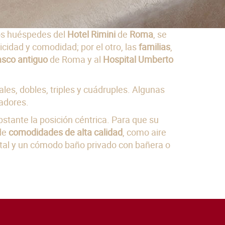
los huéspedes del
Hotel Rimini
de
Roma
, se
icidad y comodidad; por el otro, las
familias
,
asco antiguo
de Roma y al
Hospital Umberto
ales, dobles, triples y cuádruples. Algunas
adores.
stante la posición céntrica. Para que su
de
comodidades de alta calidad
, como aire
lital y un cómodo baño privado con bañera o