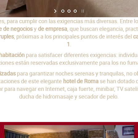
s, para cumplir con las exigencias más diversas. Entre 
je de negocios
y
de empresa
, que buscan elegancia, pract
ruples
, próximas a los principales puntos de interés del
c
1
.
 habitación
para satisfacer diferentes exigencias: individu
ciones están reservadas exclusivamente para los no fum
izadas
para garantizar noches serenas y tranquilas, no ob
taciones de este elegante
hotel de Roma
se han dotado 
r para navegar en Internet, caja fuerte, minibar, TV sate
ducha de hidromasaje y secador de pelo.