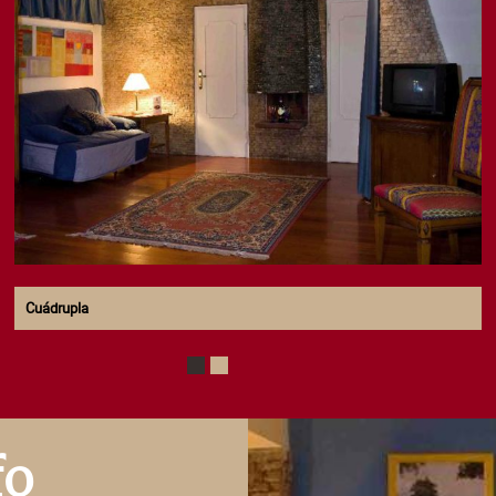
Cuádrupla
1
2
fo